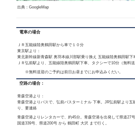
出典：GoogleMap
電車の場合
ＪＲ五能線陸奥鶴田駅から車で１０分
東京駅より：
東北新幹線新青森駅 奥羽本線川部駅乗り換え 五能線陸奥鶴田駅下
ＪＲ弘前駅より、五能線陸奥鶴田駅下車、タクシーで10分（無料
※無料送迎のご予約は前日お昼までにお申込みくだい。
空路の場合：
青森空港より：
青森空港よりバスで、弘前バスターミナル 下車。JR弘前駅より五
り、要連絡
青森空港よりレンタカーで、約45分。青森空港を出発して県道27号 
国道339号、県道200号 から 鶴田町 大沢 まで行く。