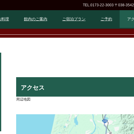
TEL.0173-22-3003
〒038-35
お料理
館内のご案内
ご宿泊プラン
ご予約
ア
アクセス
周辺地図