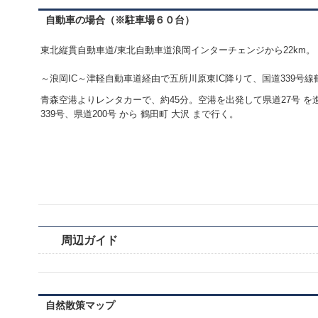
自動車の場合（※駐車場６０台）
東北縦貫自動車道/東北自動車道浪岡インターチェンジから22km。
～浪岡IC～津軽自動車道経由で五所川原東IC降りて、国道339号線
青森空港よりレンタカーで、約45分。空港を出発して県道27号 を進
339号、県道200号 から 鶴田町 大沢 まで行く。
周辺ガイド
自然散策マップ