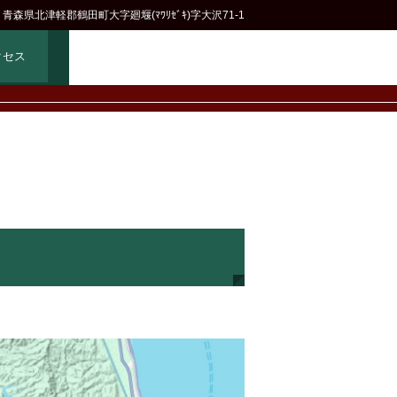
42 青森県北津軽郡鶴田町大字廻堰(ﾏﾜﾘｾﾞｷ)字大沢71-1
クセス