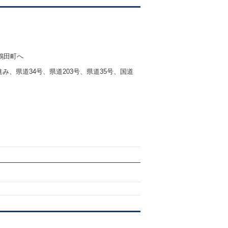
鶴田町へ
み、県道34号、県道203号、県道35号、国道