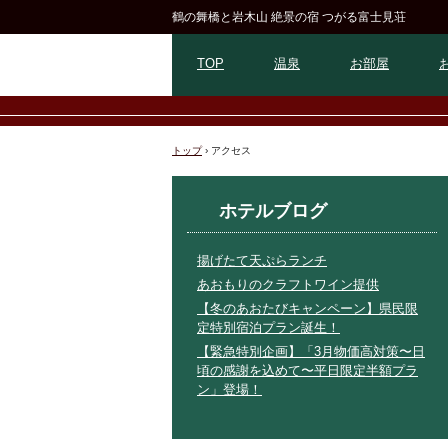
鶴の舞橋と岩木山 絶景の宿 つがる富士見荘
TOP
温泉
お部屋
トップ
›
アクセス
ホテルブログ
揚げたて天ぷらランチ
あおもりのクラフトワイン提供
【冬のあおたびキャンペーン】県民限
定特別宿泊プラン誕生！
【緊急特別企画】「3月物価高対策〜日
頃の感謝を込めて〜平日限定半額プラ
ン」登場！