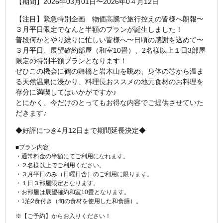
【期間】2026年03月01日〜2026年0４月12日
【注目】緊急特別企画 物価高騰で旅行控えの皆様へ朗報〜
３月平日限定でなんと半額のプランが誕生しました！
普段何かとやり繰りに忙しい皆様へ〜日頃の感謝を込めて〜
３月平日、展望確約部屋（和室10畳）、2名様以上１日3部屋
限定の特別半額プランとなります！
ぜひこの機会に鶴の舞橋と岩木山を眺め、身体の芯から温ま
る天然温泉に浸かり、料理長おススメの地元食材のお料理を
存分に満喫してはいかがですか♪
とにかく、今だけのとってもお得な内容でご提供させていた
だきます♪
◆好評につき4月12日まで期間延長決定◆
■プラン内容
・通常料金の半額にてご利用になれます。
・２名様以上でご利用ください。
・３月平日のみ（日曜日含）のご利用に限ります。
・１日３部屋限定となります。
・お部屋は展望確約和室10畳となります。
・1泊2食付き（旬の食材を使用した和食膳）。
※【ご予約】からお入りください！